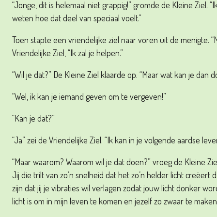
“Jonge, dit is helemaal niet grappig!” gromde de Kleine Ziel. “Ik
weten hoe dat deel van speciaal voelt.”
Toen stapte een vriendelijke ziel naar voren uit de menigte. “M
Vriendelijke Ziel, “Ik zal je helpen.”
“Wil je dat?” De Kleine Ziel klaarde op. “Maar wat kan je dan 
“Wel, ik kan je iemand geven om te vergeven!”
“Kan je dat?”
“Ja” zei de Vriendelijke Ziel. “Ik kan in je volgende aardse le
“Maar waarom? Waarom wil je dat doen?” vroeg de Kleine Ziel. “
Jij die trilt van zo’n snelheid dat het zo’n helder licht creëer
zijn dat jij je vibraties wil verlagen zodat jouw licht donker 
licht is om in mijn leven te komen en jezelf zo zwaar te maken