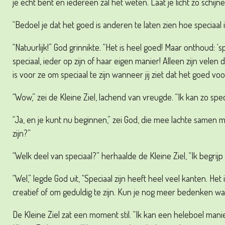
je echt bent en iedereen zal het weten. Laat je licht zo schij
“Bedoel je dat het goed is anderen te laten zien hoe speciaal 
“Natuurlijk!” God grinnikte. “Het is heel goed! Maar onthoud: ‘sp
speciaal, ieder op zijn of haar eigen manier! Alleen zijn velen 
is voor ze om speciaal te zijn wanneer jij ziet dat het goed voor
“Wow,” zei de Kleine Ziel, lachend van vreugde. “Ik kan zo speciaa
“Ja, en je kunt nu beginnen,” zei God, die mee lachte samen me
zijn?”
“Welk deel van speciaal?” herhaalde de Kleine Ziel, “Ik begrijp 
“Wel,” legde God uit, “Speciaal zijn heeft heel veel kanten. Het 
creatief of om geduldig te zijn. Kun je nog meer bedenken waar
De Kleine Ziel zat een moment stil. “Ik kan een heleboel mani