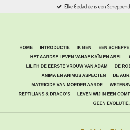
Elke Gedachte is een Scheppend
Ga
direct
naar
de
hoofdinhoud
HOME
INTRODUCTIE
IK BEN
EEN SCHEPPE
HET AARDSE LEVEN VANAF KAÏN EN ABEL
LILITH DE EERSTE VROUW VAN ADAM
DE RO
ANIMA EN ANIMUS ASPECTEN
DE AUR
MATRICIDE VAN MOEDER AARDE
WETENS
REPTILIANS & DRACO'S
LEVEN WIJ IN EEN COM
GEEN EVOLUTIE