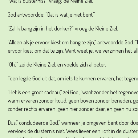
“Wat is duisternis?” vraagt de Kleine Ziel.
God antwoordde: “Dat is wat je niet bent.”
“Zal ik bang zijn in het donker?” vroeg de Kleine Ziel.
“Alleen als je ervoor kiest om bang te zijn,” antwoordde God. “Er
ervoor kiest om dat te zijn. Want weet je, we verzinnen het al
“Oh,'” zei de Kleine Ziel, en voelde zich al beter.
Toen legde God uit dat, om iets te kunnen ervaren, het tegen
“Het is een groot cadeau,” zei God, “want zonder het tegenov
warm ervaren zonder koud, geen boven zonder beneden, gee
zonder rechts ervaren, geen hier zonder daar, en geen nu zo
Dus,” concludeerde God,” wanneer je omgeven bent door duister
vervloek de duisternis niet. Wees liever een licht in de duist