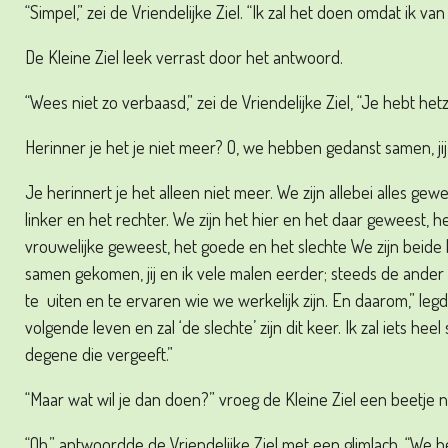
“Simpel,” zei de Vriendelijke Ziel. “Ik zal het doen omdat ik van 
De Kleine Ziel leek verrast door het antwoord.
“Wees niet zo verbaasd,” zei de Vriendelijke Ziel, “Je hebt het
Herinner je het je niet meer? O, we hebben gedanst samen, jij
Je herinnert je het alleen niet meer. We zijn allebei alles ge
linker en het rechter. We zijn het hier en het daar geweest, h
vrouwelijke geweest, het goede en het slechte We zijn beide 
samen gekomen, jij en ik vele malen eerder; steeds de ande
te uiten en te ervaren wie we werkelijk zijn. En daarom,” legde
volgende leven en zal ‘de slechte’ zijn dit keer. Ik zal iets heel
degene die vergeeft.”
“Maar wat wil je dan doen?” vroeg de Kleine Ziel een beetje ne
“Oh,” antwoordde de Vriendelijke Ziel met een glimlach, “We b