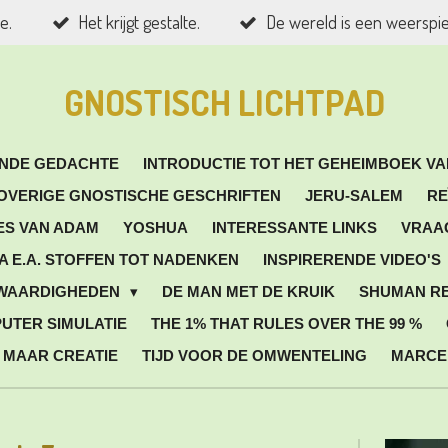
e.
Het krijgt gestalte.
De wereld is een weerspi
GNOSTISCH LICHTPAD
NDE GEDACHTE
INTRODUCTIE TOT HET GEHEIMBOEK V
OVERIGE GNOSTISCHE GESCHRIFTEN
JERU-SALEM
RE
ES VAN ADAM
YOSHUA
INTERESSANTE LINKS
VRAA
A E.A. STOFFEN TOT NADENKEN
INSPIRERENDE VIDEO'S
WAARDIGHEDEN
DE MAN MET DE KRUIK
SHUMAN R
PUTER SIMULATIE
THE 1% THAT RULES OVER THE 99 %
, MAAR CREATIE
TIJD VOOR DE OMWENTELING
MARCE