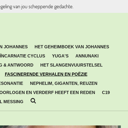
egeling van jou scheppende gedachte.
AN JOHANNES
HET GEHEIMBOEK VAN JOHANNES
ÏNCARNATIE CYCLUS
YUGA'S
ANNUNAKI
G & ANTWOORD
HET SLANGENVUURSTELSEL
FASCINERENDE VERHALEN EN POËZIE
ESONANTIE
NEPHELIM, GIGANTEN, REUZEN
OORLOGEN EN VERDERF HEEFT EEN REDEN
C19
L MESSING