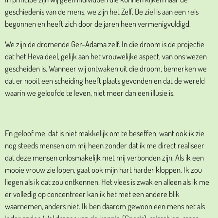
geschiedenis van de mens, we zijn het Zelf. De ziel is aan een reis
begonnen en heeft zich door de jaren heen vermenigvuldigd.
We zijn de dromende Ger-Adama zelf. In die droom is de projectie
dat het Heva deel, gelijk aan het vrouwelijke aspect, van ons wezen
gescheiden is. Wanneer wij ontwaken uit die droom, bemerken we
dat er nooit een scheiding heeft plaats gevonden en dat de wereld
waarin we geloofde te leven, niet meer dan een illusie is.
En geloof me, dat is niet makkelijk om te beseffen, want ook ik zie
nog steeds mensen om mij heen zonder dat ik me direct realiseer
dat deze mensen onlosmakelijk met mij verbonden zijn. Als ik een
mooie vrouw zie lopen, gaat ook mijn hart harder kloppen. Ik zou
liegen als ik dat zou ontkennen. Het vlees is zwak en alleen als ik me
er volledig op concentreer kan ik het met een andere blik
waarnemen, anders niet. Ik ben daarom gewoon een mens net als