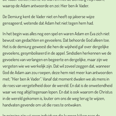
waarop de Adam antwoorde en zei: Hier ben ik Vader.
De Demiurg kent de Vader niet en heeft op jaloerse wijze
gereageerd, wetende dat Adam het niet tegen hem had.
In het begin was alles nog een spel en waren Adam en Eva zich niet
bewust van gedachten en gevoelens. Dat behoorde God alleen toe.
Het is de demiurg geweest die hen de wijsheid gaf over dergelijke
gevoelens, gesymboliseerd in de appel. Sindsdien herkennen we de
gevoelens van verlangen en begeerte en dergelijke, maar zijn we
vergeten wie we werkelijk zijn. Dat wil zoveel zeggen dat, wanneer
God de Adam aan zou roepen, deze hem niet meer kan antwoorden
met; “Hier ben ik Vader”. Vanaf dat moment dwalen we als mens in
de roes van vergetelheid door de wereld. En dat is de onwetendheid
waar we nog altijd tegenaan lopen. En dat is ook waarom de Christus
in de wereld gekomen is, louter om ons de weg terug te wijzen,
handvaten gevende om uit die roes te ontwaken.
In principe zijn wij geen individuen die kunnen kijken naar de