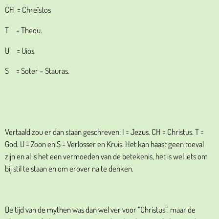
CH = Chreïstos
T = Theou.
U = Uios.
S = Soter – Stauras.
Vertaald zou er dan staan geschreven: I = Jezus. CH = Christus. T =
God. U = Zoon en S = Verlosser en Kruis. Het kan haast geen toeval
zijn en al is het een vermoeden van de betekenis, het is wel iets om
bij stil te staan en om erover na te denken.
De tijd van de mythen was dan wel ver voor “Christus”, maar de