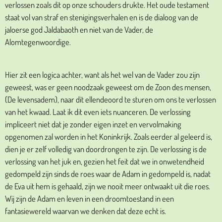
verlossen zoals dit op onze schouders drukte. Het oude testament
staat vol van straf en stenigingsverhalen en is de dialoog van de
jaloerse god Jaldabaoth en niet van de Vader, de
Alomtegenwoordige.
Hier zit een logica achter, want als het wel van de Vader zou zijn
geweest, was er geen noodzaak geweest om de Zoon des mensen,
(De levensadem), naar dit ellendeoord te sturen om ons te verlossen
van het kwaad. Laat ik dit even iets nuanceren. De verlossing
impliceert niet dat je zonder eigen inzet en vervolmaking
opgenomen zal worden in het Koninkrijk. Zoals eerder al geleerd is,
dien je er zelf volledig van doordrongen te zijn. De verlossing is de
verlossing van het juk en, gezien het feit dat we in onwetendheid
gedompeld zijn sinds de roes waar de Adam in gedompeld is, nadat
de Eva uit hem is gehaald, zijn we nooit meer ontwaakt uit die roes.
Wij zijn de Adam en leven in een droomtoestand in een
fantasiewereld waarvan we denken dat deze echt is.