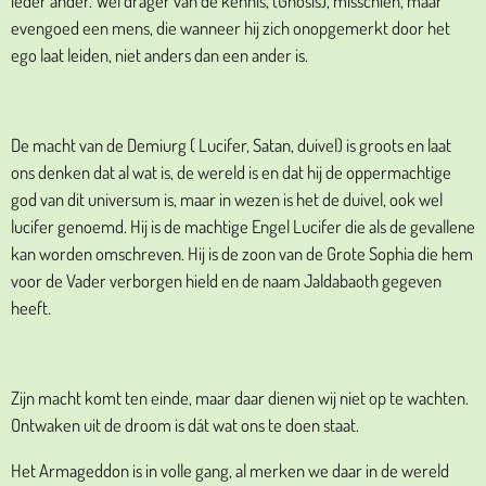
ieder ander. Wel drager van de kennis, (Gnosis), misschien, maar
evengoed een mens, die wanneer hij zich onopgemerkt door het
ego laat leiden, niet anders dan een ander is.
De macht van de Demiurg ( Lucifer, Satan, duivel) is groots en laat
ons denken dat al wat is, de wereld is en dat hij de oppermachtige
god van dit universum is, maar in wezen is het de duivel, ook wel
lucifer genoemd. Hij is de machtige Engel Lucifer die als de gevallene
kan worden omschreven. Hij is de zoon van de Grote Sophia die hem
voor de Vader verborgen hield en de naam Jaldabaoth gegeven
heeft.
Zijn macht komt ten einde, maar daar dienen wij niet op te wachten.
Ontwaken uit de droom is dát wat ons te doen staat.
Het Armageddon is in volle gang, al merken we daar in de wereld