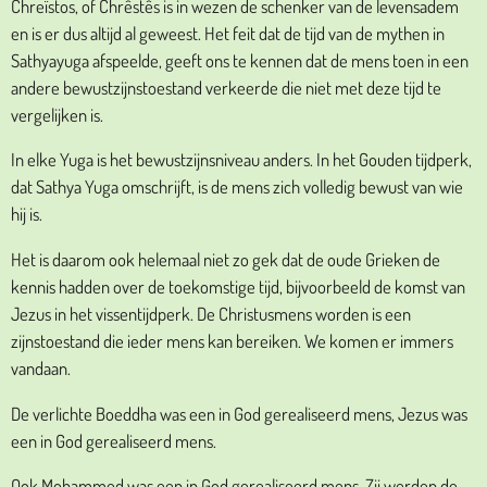
Chreïstos, of Chrêstês is in wezen de schenker van de levensadem
en is er dus altijd al geweest. Het feit dat de tijd van de mythen in
Sathyayuga afspeelde, geeft ons te kennen dat de mens toen in een
andere bewustzijnstoestand verkeerde die niet met deze tijd te
vergelijken is.
In elke Yuga is het bewustzijnsniveau anders. In het Gouden tijdperk,
dat Sathya Yuga omschrijft, is de mens zich volledig bewust van wie
hij is.
Het is daarom ook helemaal niet zo gek dat de oude Grieken de
kennis hadden over de toekomstige tijd, bijvoorbeeld de komst van
Jezus in het vissentijdperk. De Christusmens worden is een
zijnstoestand die ieder mens kan bereiken. We komen er immers
vandaan.
De verlichte Boeddha was een in God gerealiseerd mens, Jezus was
een in God gerealiseerd mens.
Ook Mohammed was een in God gerealiseerd mens. Zij werden de