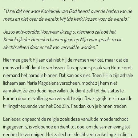
“
U zei dat het ware Koninkrijk van God heerst over de harten van de
mens en niet over de wereld; Wij (de kerk) kozen voor de wereld.”
Jezus antwoordde: Voorwaar Ik zeg u, niemand zal ooit het
Koninkrijk der Hemelen binnen gaan op Mijn voorspraak, maar
slechts alleen door er zelf van vervuld te worden.”
Hiermee geeft Hij aan dat niet Hij de mensen verlost, maar dat de
mens zichzelf dient te verlossen. Dus op voorspraak van Hem komt
niemand het paradijs binnen. Dat kan ook niet. Toen Hij in zijn astrale
lichaam aan Maria Magdalena verscheen, mocht zij hem niet
aanraken. Ze zou dood neervallen. Je dient zelf tot die status te
komen door er volledig van vervult te zijn. D.w.z. gelijk te zijn aan de
trillingsfrequentie van het God Zijn. Pas dan kun je binnen treden
Eenieder, ongeacht de religie zoals deze vanuit de moederschoot
ingegeven is, is voldoende en dient tot doel om de samenleving tot
eenheid te verenigen. Het zal echter slechts een enkeling zijn die in