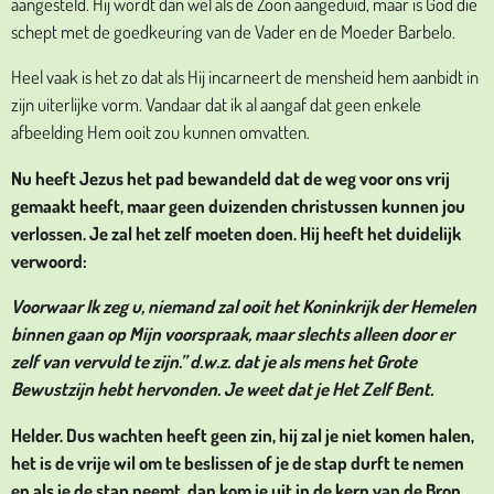
aangesteld. Hij wordt dan wel als de Zoon aangeduid, maar is God die
schept met de goedkeuring van de Vader en de Moeder Barbelo.
Heel vaak is het zo dat als Hij incarneert de mensheid hem aanbidt in
zijn uiterlijke vorm. Vandaar dat ik al aangaf dat geen enkele
afbeelding Hem ooit zou kunnen omvatten.
Nu heeft Jezus het pad bewandeld dat de weg voor ons vrij
gemaakt heeft, maar geen duizenden christussen kunnen jou
verlossen. Je zal het zelf moeten doen. Hij heeft het duidelijk
verwoord:
Voorwaar Ik zeg u, niemand zal ooit het Koninkrijk der Hemelen
binnen gaan op Mijn voorspraak, maar slechts alleen door er
zelf van vervuld te zijn.” d.w.z. dat je als mens het Grote
Bewustzijn hebt hervonden. Je weet dat je Het Zelf Bent.
Helder. Dus wachten heeft geen zin, hij zal je niet komen halen,
het is de vrije wil om te beslissen of je de stap durft te nemen
en als je de stap neemt, dan kom je uit in de kern van de Bron