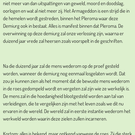
niet meer van dan uitspattingen van geweld, moord en doodslag,
oorlogen en wat al niet meer zij. Het Armageddon is een strijd die in
de hemelen wordt gestreden, binnen het Pleroma waar deze
Demiurg ook in bestaat. Alles is manifest binnen dat Pleroma. De
overwinning op deze demiurg zal onze verlossing zijn, waarna er
duizend jaar vrede zal heersen zoals voorspelt in de geschriften.
Na die duizend jaar zal de mens wederom op de proef gesteld
worden, wanneer de demiurg nog eenmaal losgelaten wordt. Dat
zou je kunnen zien als het moment dat de bewuste mens wederom
in de roes gedompeld wordt en vergeten zal zijn wie ze werkelijk is.
De mens zal in die hoedanigheid blootgesteld worden aan tal van
verleidingen, die te vergelijken zijn met het leven zoals we dit nu
ervaren in de wereld.
De wereld zal in eerste instantie wederom het
werkveld worden waarin deze zielen zullen incarneren.
Kortom; alles is bekend, maar ontkend vanwege de roes
. Zij die sterk