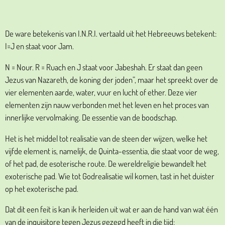
De ware betekenis van I.N.R.I. vertaald uit het Hebreeuws betekent:
I=J en staat voor Jam.
N = Nour. R = Ruach en J staat voor Jabeshah. Er staat dan geen
Jezus van Nazareth, de koning der joden”, maar het spreekt over de
vier elementen aarde, water, vuur en lucht of ether. Deze vier
elementen zijn nauw verbonden met het leven en het proces van
innerlijke vervolmaking. De essentie van de boodschap.
Het is het middel tot realisatie van de steen der wijzen, welke het
vijfde element is, namelijk, de Quinta-essentia, die staat voor de weg,
of het pad, de esoterische route. De wereldreligie bewandelt het
exoterische pad. Wie tot Godrealisatie wil komen, tast in het duister
op het exoterische pad.
Dat dit een feit is kan ik herleiden uit wat er aan de hand van wat één
van de inquisitore tegen Jezus gezegd heeft in die tijd: