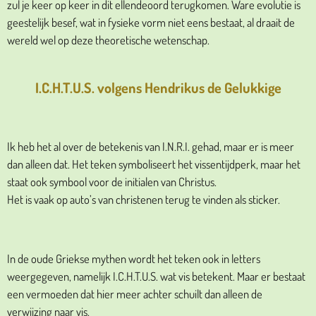
zul je keer op keer in dit ellendeoord terugkomen. Ware evolutie is
geestelijk besef, wat in fysieke vorm niet eens bestaat, al draait de
wereld wel op deze theoretische wetenschap.
I.C.H.T.U.S. volgens Hendrikus de Gelukkige
Ik heb het al over de betekenis van I.N.R.I. gehad, maar er is meer
dan alleen dat. Het teken symboliseert het vissentijdperk, maar het
staat ook symbool voor de initialen van Christus.
Het is vaak op auto’s van christenen terug te vinden als sticker.
In de oude Griekse mythen wordt het teken ook in letters
weergegeven, namelijk I.C.H.T.U.S. wat vis betekent. Maar er bestaat
een vermoeden dat hier meer achter schuilt dan alleen de
verwijzing naar vis.