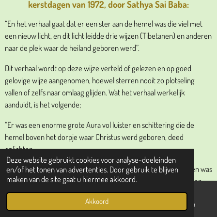
kerstdagen van 1972, door Sathya Sai Baba:
“En het verhaal gaat dat er een ster aan de hemel was die viel met
een nieuw licht, en dit licht leidde drie wijzen (Tibetanen) en anderen
naar de plek waar de heiland geboren werd”.
Dit verhaal wordt op deze wijze verteld of gelezen en op goed
gelovige wijze aangenomen, hoewel sterren nooit zo plotseling
vallen of zelfs naar omlaag glijden. Wat het verhaal werkelijk
aanduidt, is het volgende;
“Er was een enorme grote Aura vol luister en schittering die de
hemel boven het dorpje waar Christus werd geboren, deed
oplichten.
Deze website gebruikt cookies voor analyse-doeleinden
Dit betekende dat Hij die voorbestemd was ter wereld gekomen was
en/of het tonen van advertenties. Door gebruik te blijven
maken van de site gaat u hiermee akkoord.
om de duisternis van het kwaad, de onwetendheid te overwinnen.
Hij, het licht der liefde in de harten der mensen en in de raden der
Akkoord
mensen zou verspreiden”.
E-mailadres
Telefoonnummer
WhatsApp