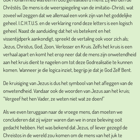
Chrêstês. De mens is de weerspiegeling van de imitatio-Christi, wat
zoveel wil zeggen dat we allemaal een vonk zijn van het goddelijke
geheel. I.C.H.T.U.S. en de verklaring rond deze letters is een logisch
geheel. Naast de aanduiding dat het vis betekent en het
vissentijdperk aankondigt, spreekt de vertaling ook voor zich als;
Jezus, Christus, God, Zoon, Verlosser en Kruis. Zelfs het kruis is een
verhaal apart en komt het erop neer dat de mens zijn onwetendheid
aan het kruis dient te nagelen om tot deze Godrealisatie te kunnen
komen. Wanneer je die logica inziet, begrijp je dat je God Zelf Bent.
De kruisiging van Jezus is dus het symbool van het afleggen van de
onwetendheid. Vandaar ook de woorden van Jezus aan het kruis;
“Vergeef het hen Vader, ze weten niet wat ze doen!”
Als we even teruggaan naar de vroege mens, dan moeten we
concluderen dat zij wijzer waren dan we in onze beleving ooit
gedacht hebben. Het was bekend dat Jezus, of liever gezegd de
Chreïstos in de wereld zou komen om de mens van het juk te