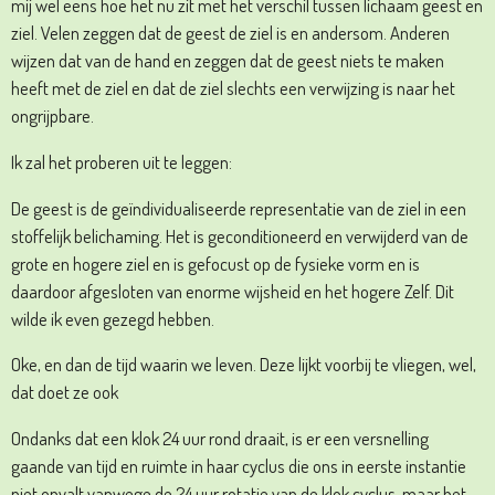
mij wel eens hoe het nu zit met het verschil tussen lichaam geest en
ziel. Velen zeggen dat de geest de ziel is en andersom. Anderen
wijzen dat van de hand en zeggen dat de geest niets te maken
heeft met de ziel en dat de ziel slechts een verwijzing is naar het
ongrijpbare.
Ik zal het proberen uit te leggen:
De geest is de geïndividualiseerde representatie van de ziel in een
stoffelijk belichaming. Het is geconditioneerd en verwijderd van de
grote en hogere ziel en is gefocust op de fysieke vorm en is
daardoor afgesloten van enorme wijsheid en het hogere Zelf. Dit
wilde ik even gezegd hebben.
Oke, en dan de tijd waarin we leven. Deze lijkt voorbij te vliegen, wel,
dat doet ze ook
Ondanks dat een klok 24 uur rond draait, is er een versnelling
gaande van tijd en ruimte in haar cyclus die ons in eerste instantie
niet opvalt vanwege de 24 uur rotatie van de klok cyclus, maar het