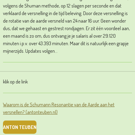
volgens de Shuman methode, op 12 slagen per seconde en dat
verklaard de versnelling in de tijd beleving. Door deze versnelling is
de rotatie van de aarde versneld van 24 naar 16 uur. Geen wonder
dus, dat we gehaast en gestrest rondjagen. Er zit één voordeel aan,
een maand is zo om, dus ontvang je je salaris al over 29.120
minuten i.p.v. over 43.393 minuten. Maar dit is natuurlijk een grapje
mijnerzijds. Updates volgen…
klik op de link
Waarom is de Schumann Resonantie van de Aarde aan het
versnellen? (antonteuben.nl)
ANTON TEUBEN