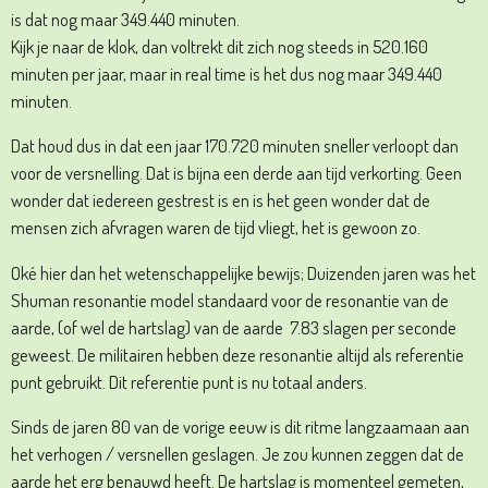
is dat nog maar 349.440 minuten.
Kijk je naar de klok, dan voltrekt dit zich nog steeds in 520.160
minuten per jaar, maar in real time is het dus nog maar 349.440
minuten.
Dat houd dus in dat een jaar 170.720 minuten sneller verloopt dan
voor de versnelling. Dat is bijna een derde aan tijd verkorting. Geen
wonder dat iedereen gestrest is en is het geen wonder dat de
mensen zich afvragen waren de tijd vliegt, het is gewoon zo.
Oké hier dan het wetenschappelijke bewijs; Duizenden jaren was het
Shuman resonantie model standaard voor de resonantie van de
aarde, (of wel de hartslag) van de aarde 7.83 slagen per seconde
geweest. De militairen hebben deze resonantie altijd als referentie
punt gebruikt. Dit referentie punt is nu totaal anders.
Sinds de jaren 80 van de vorige eeuw is dit ritme langzaamaan aan
het verhogen / versnellen geslagen. Je zou kunnen zeggen dat de
aarde het erg benauwd heeft. De hartslag is momenteel gemeten,