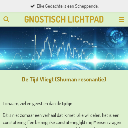
Elke Gedachte is een Scheppende.
Ga
direct
GNOSTISCH LICHTPAD
naar
de
hoofdinhoud
De Tijd Vliegt (Shuman resonantie)
Lichaam, ziel en geest en dan de tijdlijn
Dit is niet zomaar een verhaal dat ik met jullie wil delen, het is een
constatering. Een belangrijke constatering lijkt mij. Mensen vragen