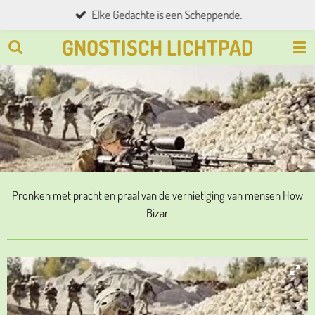
Elke Gedachte is een Scheppende.
Ga
direct
GNOSTISCH LICHTPAD
naar
de
hoofdinhoud
Pronken met pracht en praal van de vernietiging van mensen How
Bizar