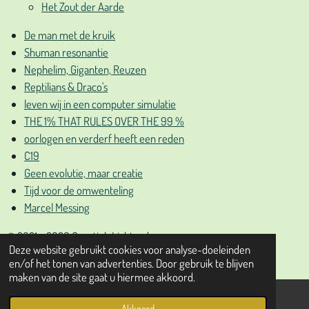
Het Zout der Aarde
De man met de kruik
Shuman resonantie
Nephelim, Giganten, Reuzen
Reptilians & Draco's
leven wij in een computer simulatie
THE 1% THAT RULES OVER THE 99 %
oorlogen en verderf heeft een reden
C19
Geen evolutie, maar creatie
Tijd voor de omwenteling
Marcel Messing
© 2021 - 2026 Gnostiek Lichtpad
Deze website gebruikt cookies voor analyse-doeleinden
Powered by
JouwWeb
en/of het tonen van advertenties. Door gebruik te blijven
maken van de site gaat u hiermee akkoord.
Akkoord