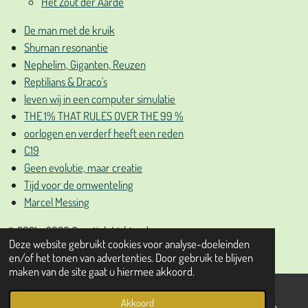
Het Zout der Aarde
De man met de kruik
Shuman resonantie
Nephelim, Giganten, Reuzen
Reptilians & Draco's
leven wij in een computer simulatie
THE 1% THAT RULES OVER THE 99 %
oorlogen en verderf heeft een reden
C19
Geen evolutie, maar creatie
Tijd voor de omwenteling
Marcel Messing
© 2021 - 2026 Gnostiek Lichtpad
Deze website gebruikt cookies voor analyse-doeleinden
Powered by
JouwWeb
en/of het tonen van advertenties. Door gebruik te blijven
maken van de site gaat u hiermee akkoord.
Akkoord
E-mailadres
Telefoonnummer
WhatsApp