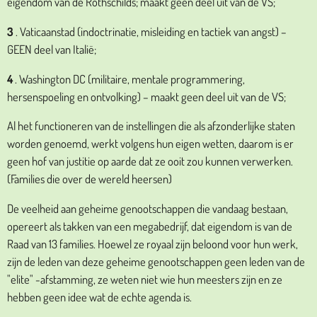
eigendom van de Rothschilds; maakt geen deel uit van de VS;
3
. Vaticaanstad (indoctrinatie, misleiding en tactiek van angst) –
GEEN deel van Italië;
4
. Washington DC (militaire, mentale programmering,
hersenspoeling en ontvolking) – maakt geen deel uit van de VS;
Al het functioneren van de instellingen die als afzonderlijke staten
worden genoemd, werkt volgens hun eigen wetten, daarom is er
geen hof van justitie op aarde dat ze ooit zou kunnen verwerken.
(Families die over de wereld heersen)
De veelheid aan geheime genootschappen die vandaag bestaan,
opereert als takken van een megabedrijf, dat eigendom is van de
Raad van 13 families. Hoewel ze royaal zijn beloond voor hun werk,
zijn de leden van deze geheime genootschappen geen leden van de
"elite" -afstamming, ze weten niet wie hun meesters zijn en ze
hebben geen idee wat de echte agenda is.