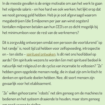
In de meeste gevallen is de enige motivatie om aan het werk te gaan
het volgende salaris - en hoe hard we ook werken, het lijkt erop dat
we nooit genoeg geld hebben. Heb je je ooit afgevraagd waarom
megabedrijven (die $ miljoenen per jaar aan winst oogsten)
tientallen miljoenen betalen aan hun CEO's en zo dicht mogelijk bij
het minimumloon voor de rest van de werknemers?
Dit is zorgvuldig ontworpen omdat een persoon die voortdurend "op
het randje" is, nooit tijd zal hebben voor zelfopvoeding, introspectie
en – ten slotte –
spiritueel ontwaken
. Is dit niet ons hoofddoel op
aarde? Om spirituele wezens te worden (en met spiritueel bedoel ik
natuurlijk niet religieus) en de cyclus van incarnatie te voltooien? "Ze"
hebben geen opgeleide mensen nodig, die in staat zijn om kritisch te
denken en spirituele doelen hebben. Nee, dit soort mensen zijn
gevaarlijk voor het etablissement.
"Ze" willen gehoorzame "robots" net slim genoeg om de machines te
bedienen en het systeem draaiende te houden, maar stom genoeg
om nooit vragen te stellen.