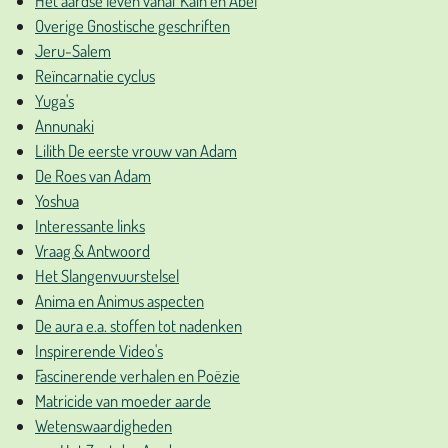
Het aardse leven vanaf Kaïn en Abel
Overige Gnostische geschriften
Jeru-Salem
Reïncarnatie cyclus
Yuga's
Annunaki
Lilith De eerste vrouw van Adam
De Roes van Adam
Yoshua
Interessante links
Vraag & Antwoord
Het Slangenvuurstelsel
Anima en Animus aspecten
De aura e.a. stoffen tot nadenken
Inspirerende Video's
Fascinerende verhalen en Poëzie
Matricide van moeder aarde
Wetenswaardigheden