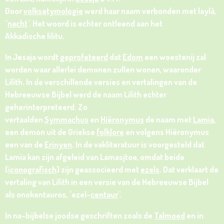
Door
volksetymologie
werd haar naam verbonden met laylâ,
"
nacht
". Het woord is echter ontleend aan het
Akkadische lilitu.
In Jesaja wordt
geprofeteerd
dat
Edom
een woestenij zal
worden waar allerlei demonen zullen wonen, waaronder
Lilith. In de verschillende versies en vertalingen van de
Hebreeuwse Bijbel werd de naam Lilith echter
geherinterpreteerd. Zo
vertaalden
Symmachus
en
Hiëronymus
de naam met
Lamia
,
een demon uit de Griekse
folklore
en volgens Hiëronymus
een van de
Erinyen
. In de vakliteratuur is voorgesteld dat
Lamia kan zijn afgeleid van Lamasjtoe, omdat beide
(
iconografisch
) zijn geassocieerd met
ezels
. Dat verklaart de
vertaling van Lilith in een versie van de Hebreeuwse Bijbel
als onokentauros, "ezel-
centaur
".
In na-bijbelse joodse geschriften zoals de
Talmoed
en in