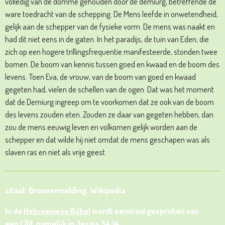
volledig van de domme gehouden door de demiurg, betreffende de
ware toedracht van de schepping. De Mens leefde in onwetendheid,
gelijk aan de schepper van de fysieke vorm. De mens was naakt en
had dit niet eens in de gaten. In het paradijs, de tuin van Eden, die
zich op een hogere trillingsfrequentie manifesteerde, stonden twee
bomen. De boom van kennis tussen goed en kwaad en de boom des
levens. Toen Eva, de vrouw, van de boom van goed en kwaad
gegeten had, vielen de schellen van de ogen. Dat was het moment
dat de Demiurg ingreep om te voorkomen dat ze ook van de boom
des levens zouden eten. Zouden ze daar van gegeten hebben, dan
zou de mens eeuwig leven en volkomen gelijk worden aan de
schepper en dat wilde hij niet omdat de mens geschapen was als
slaven ras en niet als vrije geest.
citaat: Bronvermelding: Wikipedia
In de
Hebreeuwse Bijbel
wordt eenmaal gesproken van
een Lîlît, namelijk in
Jesaja
34:14.