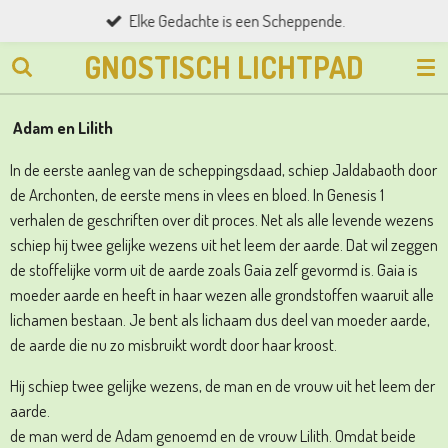
Elke Gedachte is een Scheppende.
Ga
direct
GNOSTISCH LICHTPAD
naar
de
hoofdinhoud
Adam en Lilith
In de eerste aanleg van de scheppingsdaad, schiep Jaldabaoth door
de Archonten, de eerste mens in vlees en bloed. In Genesis 1
verhalen de geschriften over dit proces. Net als alle levende wezens
schiep hij twee gelijke wezens uit het leem der aarde. Dat wil zeggen
de stoffelijke vorm uit de aarde zoals Gaia zelf gevormd is. Gaia is
moeder aarde en heeft in haar wezen alle grondstoffen waaruit alle
lichamen bestaan. Je bent als lichaam dus deel van moeder aarde,
de aarde die nu zo misbruikt wordt door haar kroost.
Hij schiep twee gelijke wezens, de man en de vrouw uit het leem der
aarde.
de man werd de Adam genoemd en de vrouw Lilith. Omdat beide