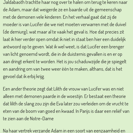
Jaldabaoth trachtte haar nog over te halen om terug te keren naar
de Adam, maar dat weigerde ze en baarde uit de gemeenschap
met de demonen vele kinderen. En het verhaal gaat dat zij de
moeder is van Lucifer die we niet moeten verwarren met de duivel
(de demiurg), wat maar al te vaak het geval is. Hoe dat precies zit
laat ik hier verder open omdat ik niet in staat ben hier een duidelijk
antwoord op te geven. Wat ik wel weet, is dat Lucifer een brenger
van licht genoemd wordt, die in de duisternis gevallen is en er op
aan dringt erkent te worden. Het is jou schaduwzijde die je spiegelt
en aandring om van twee weer één te maken, althans, dat is het
gevoel dat ik erbij krijg.
Een ander theorie zegt dat Lilith de vrouw van Lucifer was en niet
alleen met demonen paarde in de woestijn. Er bestaat een theorie
dat lilith de slang zou zijn die Eva later zou verleiden om de vrucht te
eten van de boom van goed en kwaad. In Parijs is daar een reliëf van
te zien aan de Notre-Dame
Na haar vertrek verzande Adam in een soort van eenzaamheid en