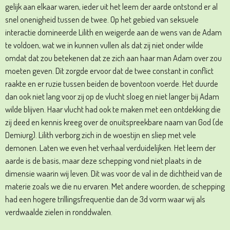
gelijk aan elkaar waren, ieder uit het leem der aarde ontstond er al
snel onenigheid tussen de twee. Op het gebied van seksuele
interactie domineerde Lilith en weigerde aan de wens van de Adam
te voldoen, wat we in kunnen vullen als dat zij niet onder wilde
omdat dat zou betekenen dat ze zich aan haar man Adam over zou
moeten geven. Dit zorgde ervoor dat de twee constant in conflict
raakte en er ruzie tussen beiden de boventoon voerde. Het duurde
dan ook niet lang voor zij op de vlucht sloeg en niet langer bij Adam
wilde blijven. Haar vlucht had ook te maken met een ontdekking die
zij deed en kennis kreeg over de onuitspreekbare naam van God (de
Demiurg). Lilith verborg zich in de woestijn en sliep met vele
demonen. Laten we even het verhaal verduidelijken. Het leem der
aarde is de basis, maar deze schepping vond niet plaats in de
dimensie waarin wij leven. Dit was voor de val in de dichtheid van de
materie zoals we die nu ervaren. Met andere woorden, de schepping
had een hogere trillingsfrequentie dan de 3d vorm waar wij als
verdwaalde zielen in ronddwalen.